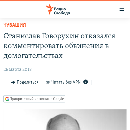
Ссылки
для
упрощенного
ЧУВАШИЯ
ПРОГРАММЫ
доступа
Станислав Говорухин отказался
ПОДКАСТЫ
Вернуться
комментировать обвинения в
к
АВТОРСКИЕ ПРОЕКТЫ
домогательствах
основному
ЦИТАТЫ СВОБОДЫ
содержанию
26 марта 2018
Вернутся
МНЕНИЯ
к
Поделиться
Читать без VPN
КУЛЬТУРА
главной
навигации
IDEL.РЕАЛИИ
Приоритетный источник в Google
Вернутся
КАВКАЗ.РЕАЛИИ
к
СЕВЕР.РЕАЛИИ
поиску
СИБИРЬ.РЕАЛИИ