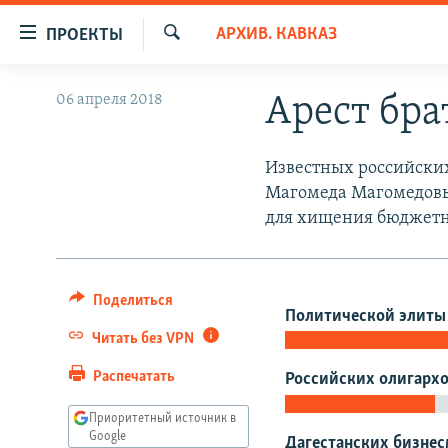
Ссылки
АРХИВ. КАВКАЗ
ПРОЕКТЫ
для
Искать
упрощенного
ПРОГРАММЫ
06 апреля 2018
Арест бра
доступа
ПОДКАСТЫ
Вернуться
АВТОРСКИЕ ПРОЕКТЫ
Известных российских
к
Магомеда Магомедовых
основному
ЦИТАТЫ СВОБОДЫ
для хищения бюджетн
содержанию
МНЕНИЯ
Вернутся
КУЛЬТУРА
к
главной
Поделиться
IDEL.РЕАЛИИ
Политической элиты
навигации
Читать без VPN
КАВКАЗ.РЕАЛИИ
Вернутся
к
СЕВЕР.РЕАЛИИ
Распечатать
Российских олигарх
поиску
СИБИРЬ.РЕАЛИИ
Приоритетный источник в
Google
Дагестанских бизне