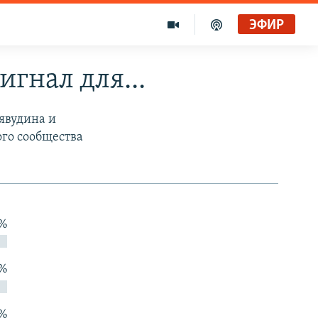
ЭФИР
игнал для...
явудина и
го сообщества
 %
 %
 %