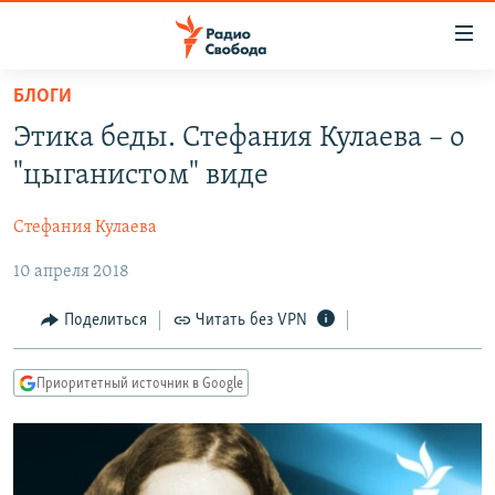
Ссылки
для
упрощенного
БЛОГИ
ПРОГРАММЫ
доступа
Этика беды. Стефания Кулаева – о
ПОДКАСТЫ
Вернуться
"цыганистом" виде
к
АВТОРСКИЕ ПРОЕКТЫ
основному
Стефания Кулаева
ЦИТАТЫ СВОБОДЫ
содержанию
Вернутся
10 апреля 2018
МНЕНИЯ
к
КУЛЬТУРА
Поделиться
Читать без VPN
главной
навигации
IDEL.РЕАЛИИ
Вернутся
Приоритетный источник в Google
КАВКАЗ.РЕАЛИИ
к
СЕВЕР.РЕАЛИИ
поиску
СИБИРЬ.РЕАЛИИ