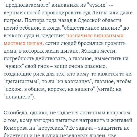
"предполагаемого" виновника из "чужих" -–
верный способ спровоцировать суд Линча или даже
погром. Полтора года назад в Одесской области
погиб ребенок, и когда "общественное мнение" до
всякого суда и следствия
назначило виновными
местных цыган
, сотни людей бросились громить
дома, в которых жили цыгане. Жажда мести,
потребность действовать, а главное, выместить на
"чужих" свой гнев – вещи очень опасные,
создающие риск для тех, кто кому-то кажется то ли
"цыганистым", то ли "из кавказцев", главное, чтобы
"похож, в общем, короче, на вашего" (читай: на
"ненашего").
Скойбеда, однако, не задается логичным вопросом
о том, кому выгодно пытаться натравить и жителей
Кемерова на "нерусских"? Ее задача – защитить не
билетерш и не других неведомых людей, чье