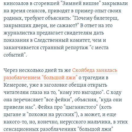
кинозалов в сгоревшей "Зимней вишне" закрывали
на время сеансов, приводят в пример опыт своих
родных, требуют объяснить: "Почему билетерш,
закрывших двери, не сажают?" В ответ на это
журналистка предлагает свидетелям дать
показания в Следственный комитет, чем и
заканчивается странный репортаж "с места
событий".
Через несколько дней та же
Скойбеда занялась
разоблачением "большой лжи"
о трагедии в
Кемерове, уже в заголовке обещая открыть
читателям глаза на то, "кому это выгодно". С ходу
она перечисляет "все фейки", объясняя, "куда они
привели нас". Фейка про "цыганистого" (хоть
цыгане и "похожи на русских"), а может, и еще
какого-то, но, конечно, нерусского мальчика, в этих
сенсационных разоблачениях "большой лжи"