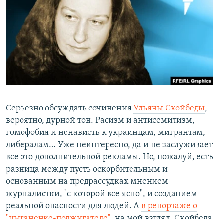
РАСПИСАНИЕ ВЕЩАНИЯ
ПОДПИШИТЕСЬ НА РАССЫЛКУ
СОЦИАЛЬНЫЕ СЕТИ
Серьезно обсуждать сочинения
Ульяны Скойбеды
,
Все сайты РСЕ/РС
вероятно, дурной тон. Расизм и антисемитизм,
гомофобия и ненависть к украинцам, мигрантам,
либералам… Уже неинтересно, да и не заслуживает
все это дополнительной рекламы. Но, пожалуй, есть
разница между пусть оскорбительным и
основанным на предрассудках мнением
журналистки, "с которой все ясно", и созданием
реальной опасности для людей. А
в репортаже о
"цыганенке-поджигателе"
, на мой взгляд, Скойбеда