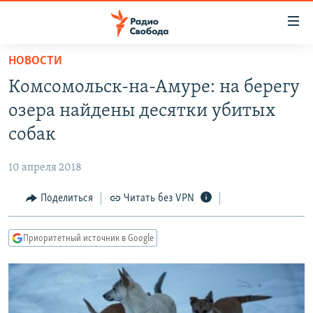
Ссылки
для
упрощенного
НОВОСТИ
ПРОГРАММЫ
доступа
Комсомольск-на-Амуре: на берегу
ПОДКАСТЫ
Вернуться
озера найдены десятки убитых
к
АВТОРСКИЕ ПРОЕКТЫ
собак
основному
ЦИТАТЫ СВОБОДЫ
содержанию
10 апреля 2018
Вернутся
МНЕНИЯ
к
Поделиться
Читать без VPN
КУЛЬТУРА
главной
навигации
IDEL.РЕАЛИИ
Приоритетный источник в Google
Вернутся
КАВКАЗ.РЕАЛИИ
к
СЕВЕР.РЕАЛИИ
поиску
СИБИРЬ.РЕАЛИИ