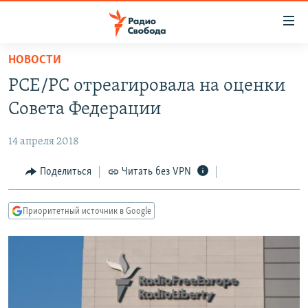
Ссылки
для
упрощенного
НОВОСТИ
ПРОГРАММЫ
доступа
РСЕ/РС отреагировала на оценки
ПОДКАСТЫ
Вернуться
Совета Федерации
к
АВТОРСКИЕ ПРОЕКТЫ
основному
14 апреля 2018
ЦИТАТЫ СВОБОДЫ
содержанию
Вернутся
МНЕНИЯ
Поделиться
Читать без VPN
к
КУЛЬТУРА
главной
Приоритетный источник в Google
навигации
IDEL.РЕАЛИИ
Вернутся
КАВКАЗ.РЕАЛИИ
к
СЕВЕР.РЕАЛИИ
поиску
СИБИРЬ.РЕАЛИИ