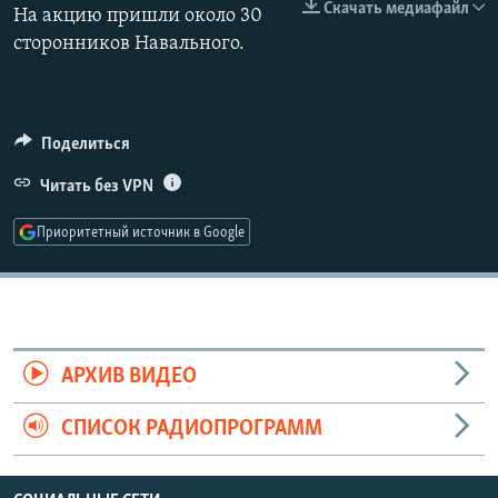
Скачать медиафайл
На акцию пришли около 30
РАСПИСАНИЕ ВЕЩАНИЯ
сторонников Навального.
ПОДПИШИТЕСЬ НА РАССЫЛКУ
СОЦИАЛЬНЫЕ СЕТИ
Поделиться
Читать без VPN
Приоритетный источник в Google
Все сайты РСЕ/РС
АРХИВ ВИДЕО
СПИСОК РАДИОПРОГРАММ