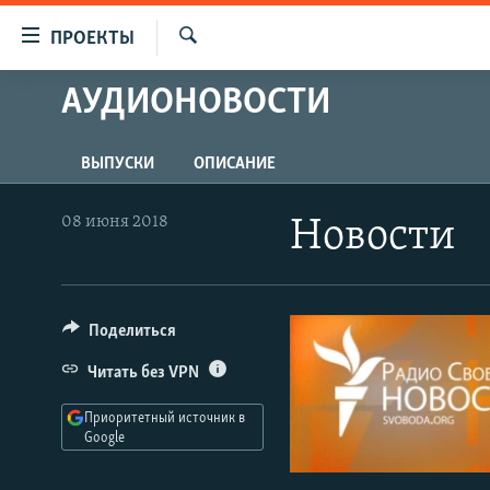
Ссылки
ПРОЕКТЫ
для
Искать
упрощенного
АУДИОНОВОСТИ
ПРОГРАММЫ
доступа
ПОДКАСТЫ
Вернуться
ВЫПУСКИ
ОПИСАНИЕ
АВТОРСКИЕ ПРОЕКТЫ
к
основному
ЦИТАТЫ СВОБОДЫ
08 июня 2018
Новости
содержанию
МНЕНИЯ
Вернутся
КУЛЬТУРА
к
главной
Поделиться
IDEL.РЕАЛИИ
навигации
КАВКАЗ.РЕАЛИИ
Читать без VPN
Вернутся
к
СЕВЕР.РЕАЛИИ
Приоритетный источник в
поиску
Google
СИБИРЬ.РЕАЛИИ