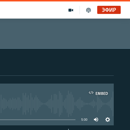
ЭФИР
EMBED
able
5:00