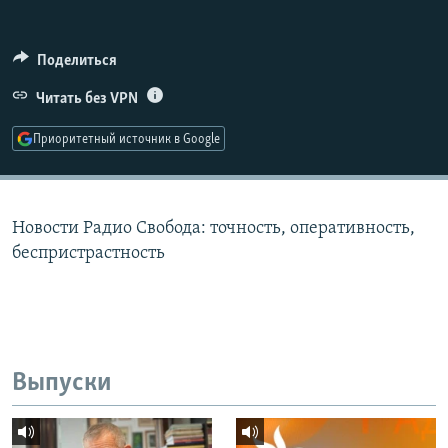
РАСПИСАНИЕ ВЕЩАНИЯ
ПОДПИШИТЕСЬ НА РАССЫЛКУ
Поделиться
Читать без VPN
СОЦИАЛЬНЫЕ СЕТИ
Приоритетный источник в Google
Новости Радио Свобода: точность, оперативность,
Все сайты РСЕ/РС
беспристрастность
Выпуски