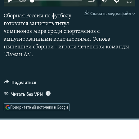
0:00
1:29
РАСПИСАНИЕ ВЕЩАНИЯ
Скачать медиафайл
Сборная России по футболу
ПОДПИШИТЕСЬ НА РАССЫЛКУ
готовится защитить титул
чемпионов мира среди спортсменов с
СОЦИАЛЬНЫЕ СЕТИ
ампутированными конечностями. Основа
нынешней сборной - игроки чеченской команды
"Ламан Аз".
Все сайты РСЕ/РС
Поделиться
Читать без VPN
Приоритетный источник в Google