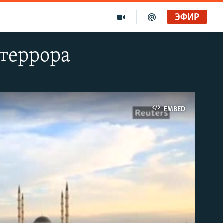
ЭФИР
 террора
EMBED