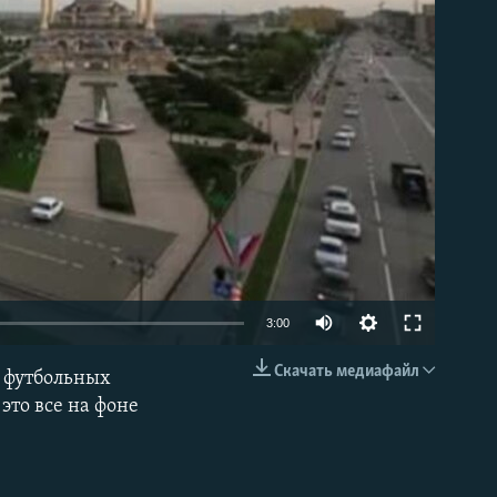
able
3:00
Скачать медиафайл
е футбольных
EMBED
это все на фоне