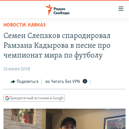
Ссылки
для
упрощенного
НОВОСТИ. КАВКАЗ
ПРОГРАММЫ
доступа
Семен Слепаков спародировал
ПОДКАСТЫ
Вернуться
Рамзана Кадырова в песне про
к
АВТОРСКИЕ ПРОЕКТЫ
чемпионат мира по футболу
основному
ЦИТАТЫ СВОБОДЫ
содержанию
12 июня 2018
Вернутся
МНЕНИЯ
к
Поделиться
Читать без VPN
КУЛЬТУРА
главной
навигации
IDEL.РЕАЛИИ
Приоритетный источник в Google
Вернутся
КАВКАЗ.РЕАЛИИ
к
СЕВЕР.РЕАЛИИ
поиску
СИБИРЬ.РЕАЛИИ