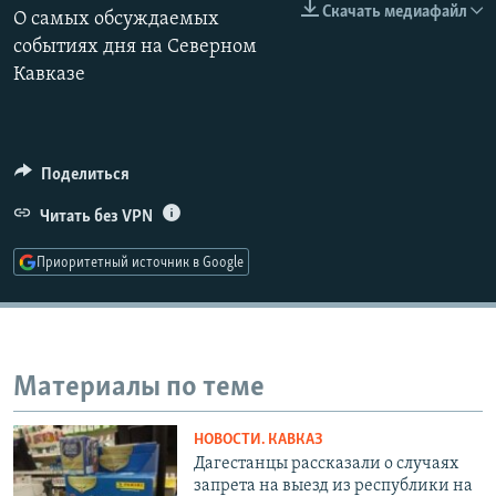
Скачать медиафайл
О самых обсуждаемых
РАСПИСАНИЕ ВЕЩАНИЯ
событиях дня на Северном
ПОДПИШИТЕСЬ НА РАССЫЛКУ
Кавказе
СОЦИАЛЬНЫЕ СЕТИ
Поделиться
Читать без VPN
Приоритетный источник в Google
Все сайты РСЕ/РС
Материалы по теме
НОВОСТИ. КАВКАЗ
Дагестанцы рассказали о случаях
запрета на выезд из республики на