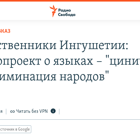
ВКАЗ
твенники Ингушетии:
опроект о языках – "цин
иминация народов"
ся
Читать без VPN
сточник в Google