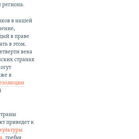
 региона.
ыков в нашей
чение,
дый в праве
ть в этом.
етверти века
йских странах
могут
аже в
резолюции
й
страны
кт приведет к
 культуры
а
, требуя