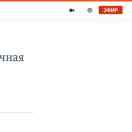
ЭФИР
ичная