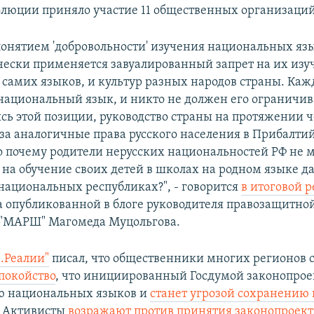
олюции приняло участие 11 общественных организаций
онятием 'добровольности' изучения национальных яз
чески применяется завуалированный запрет на их изу
 самих языков, и культур разных народов страны. Каж
 национальный язык, и никто не должен его ограничива
ь этой позиции, руководство страны на протяжении ч
' за аналогичные права русского населения в Прибалти
о почему родители нерусских национальностей РФ не 
 на обучение своих детей в школах на родном языке д
национальных республиках?", - говорится
в итоговой 
ла опубликованной в блоге руководителя правозащитно
 "МАРШ" Магомеда Муцольгова.
з.Реалии"
писал, что общественники многих регионов 
покойство
, что инициированный Госдумой законопрое
ю национальных языков и
станет угрозой сохранению
. Активисты
возражают против принятия законопроект