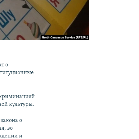
т о
ституционные
скриминацией
ой культуры.
 закона о
я, во
ждении и