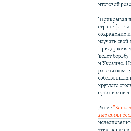
итоговой рез
"Прикрывая п
стране факти
сохранение и
изучать свой
Придерживаяс
'ведет борьбу
и Украине. Н
рассчитывать
собственных 
круглого сто
организации
Ранее
"Кавка
выразили бес
исчезновени
этих народов