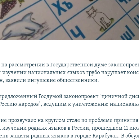
на рассмотрении в Государственной думе законопроек
 изучении национальных языков грубо нарушает кон
н, заявили ингушские общественники.
 предложенный Госдумой законопроект "циничной ди
оссию народов", ведущим к уничтожению национальн
ие прозвучало на круглом столе по проблеме принятия
 изучении родных языков в России, прошедшем 11 июн
нь защиты родных языков в городе Карабулак. В обсу