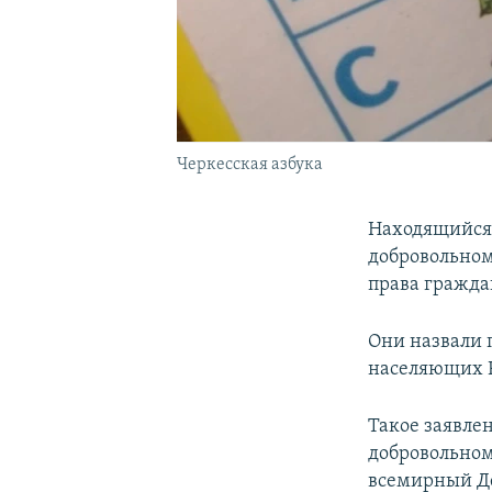
Черкесская азбука
Находящийся 
добровольном
права гражда
Они назвали
населяющих Р
Такое заявлен
добровольном
всемирный Де