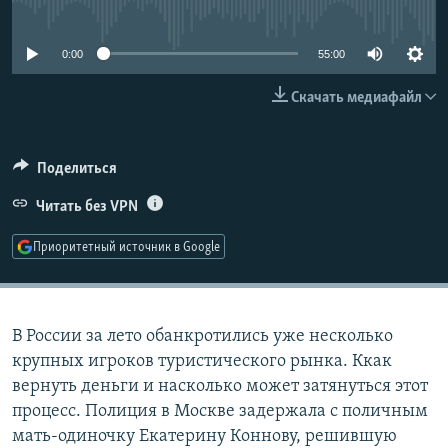
No media source currently available
РАСПИСАНИЕ ВЕЩАНИЯ
ПОДПИШИТЕСЬ НА РАССЫЛКУ
0:00
55:00
Скачать медиафайл
СОЦИАЛЬНЫЕ СЕТИ
Поделиться
Читать без VPN
Все сайты РСЕ/РС
Приоритетный источник в Google
В России за лето обанкротились уже несколько
крупных игроков туристического рынка. Ккак
вернуть деньги и насколько может затянуться этот
процесс. Полиция в Москве задержала с поличным
мать-одиночку Екатерину Коннову, решившую