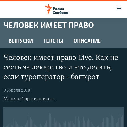
Ссылки
для
упрощенного
ЧЕЛОВЕК ИМЕЕТ ПРАВО
ПРОГРАММЫ
доступа
ПОДКАСТЫ
ВЫПУСКИ
ТЕКСТЫ
ОПИСАНИЕ
Вернуться
к
АВТОРСКИЕ ПРОЕКТЫ
основному
Человек имеет право Live. Как не
ЦИТАТЫ СВОБОДЫ
содержанию
сесть за лекарство и что делать,
Вернутся
МНЕНИЯ
если туроператор - банкрот
к
КУЛЬТУРА
главной
06 июля 2018
навигации
IDEL.РЕАЛИИ
Вернутся
Марьяна Торочешникова
КАВКАЗ.РЕАЛИИ
к
СЕВЕР.РЕАЛИИ
поиску
СИБИРЬ.РЕАЛИИ