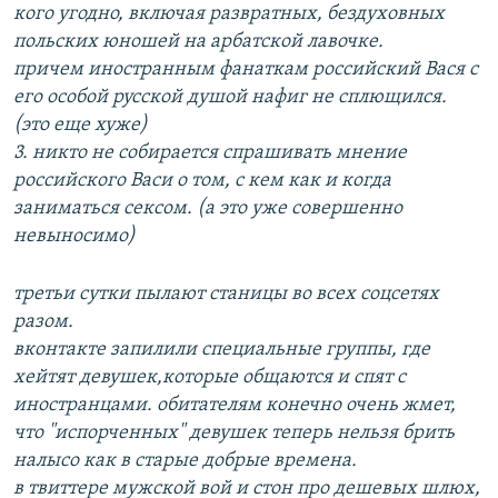
кого угодно, включая развратных, бездуховных
польских юношей на арбатской лавочке.
причем иностранным фанаткам российский Вася с
его особой русской душой нафиг не сплющился.
(это еще хуже)
3. никто не собирается спрашивать мнение
российского Васи о том, с кем как и когда
заниматься сексом. (а это уже совершенно
невыносимо)
третьи сутки пылают станицы во всех соцсетях
разом.
вконтакте запилили специальные группы, где
хейтят девушек,которые общаются и спят с
иностранцами. обитателям конечно очень жмет,
что "испорченных" девушек теперь нельзя брить
налысо как в старые добрые времена.
в твиттере мужской вой и стон про дешевых шлюх,