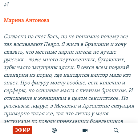
а?
Марина Антонова
Согласна на счет Вась, но не понимаю почему все
так восхваляют Педро. Я жила в Бразилии и хочу
сказать, что местные парни ничем не лучше
русских – тоже много неухоженных, бухающих,
зубы часто запущены адски. В сексе всем подавай
сценарии из порно, где находится клитор мало кто
знает. Про фигуру молчу вообще, есть конечно и
серферы, но основная масса с пивным брюшком. И
отношение к женщинам в целом сексистское. По
рассказам подруг, в Мексике и Аргентине ситуация
примерно такая же, так что лично у меня
энтузиазм по поводу приехавших болельщиков
вызывает недоумение) Я понимаю, что экзотика
ЭФИР
привлекает, но по сути это те же Васи, просто с