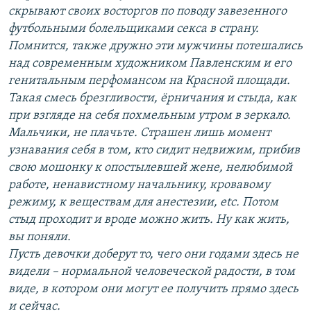
скрывают своих восторгов по поводу завезенного
футбольными болельщиками секса в страну.
Помнится, также дружно эти мужчины потешались
над современным художником Павленским и его
генитальным перфомансом на Красной площади.
Такая смесь брезгливости, ёрничания и стыда, как
при взгляде на себя похмельным утром в зеркало.
Мальчики, не плачьте. Страшен лишь момент
узнавания себя в том, кто сидит недвижим, прибив
свою мошонку к опостылевшей жене, нелюбимой
работе, ненавистному начальнику, кровавому
режиму, к веществам для анестезии, etc. Потом
стыд проходит и вроде можно жить. Ну как жить,
вы поняли.
Пусть девочки доберут то, чего они годами здесь не
видели – нормальной человеческой радости, в том
виде, в котором они могут ее получить прямо здесь
и сейчас.