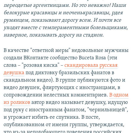
переодетые аргентинцами. Но это неважно! Наши
белокурые красавицы и неоченькрасавицы, рдея
румянцем, показывают дорогу всем. И почти все
уходят вместе с темпераментными болельщиками,
наверное, показывать дорогу на стадион.
В качестве "ответной меры" недовольные мужчины
создали ВКонтакте сообщество Buceta Rosa (эти
слова – "розовая киска" –
скандировала русская
девушка
под диктовку бразильских фанатов в
скандальном видео). В группе публикуются фото и
видео девушек, флиртующих с иностранцами, в
сопровождении нелестных комментариев.
В одном
из роликов
автор видео называет девушку, идущую
под руку с иностранным фанатом, "чернильницей",
и угрожает избить ее спутника. В посте,
опубликованном от имени группы, утверждается,
что из-за неподобающего поведения российских