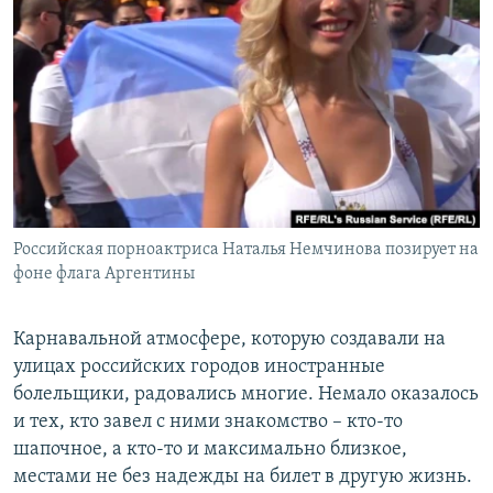
РАСПИСАНИЕ ВЕЩАНИЯ
ПОДПИШИТЕСЬ НА РАССЫЛКУ
СОЦИАЛЬНЫЕ СЕТИ
Российская порноактриса Наталья Немчинова позирует на
Все сайты РСЕ/РС
фоне флага Аргентины
Карнавальной атмосфере, которую создавали на
улицах российских городов иностранные
болельщики, радовались многие. Немало оказалось
и тех, кто завел с ними знакомство – кто-то
шапочное, а кто-то и максимально близкое,
местами не без надежды на билет в другую жизнь.