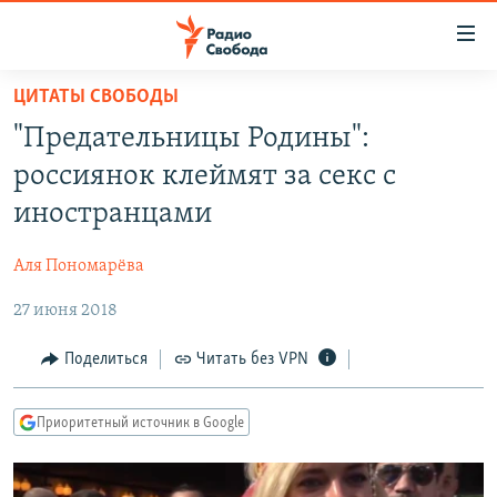
Ссылки
для
упрощенного
ЦИТАТЫ СВОБОДЫ
ПРОГРАММЫ
доступа
"Предательницы Родины":
ПОДКАСТЫ
Вернуться
россиянок клеймят за секс с
к
АВТОРСКИЕ ПРОЕКТЫ
иностранцами
основному
ЦИТАТЫ СВОБОДЫ
содержанию
Аля Пономарёва
Вернутся
МНЕНИЯ
к
27 июня 2018
КУЛЬТУРА
главной
навигации
IDEL.РЕАЛИИ
Поделиться
Читать без VPN
Вернутся
КАВКАЗ.РЕАЛИИ
к
Приоритетный источник в Google
СЕВЕР.РЕАЛИИ
поиску
СИБИРЬ.РЕАЛИИ