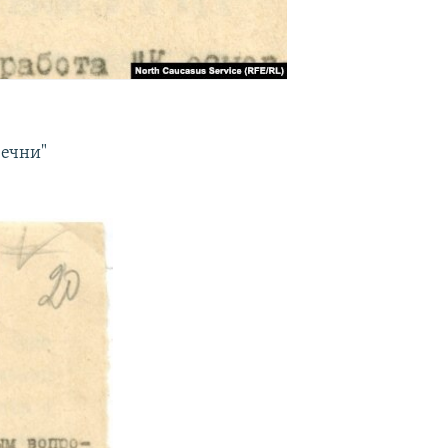
а
Чечни"