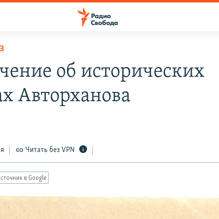
З
чение об исторических
ах Авторханова
ся
Читать без VPN
сточник в Google