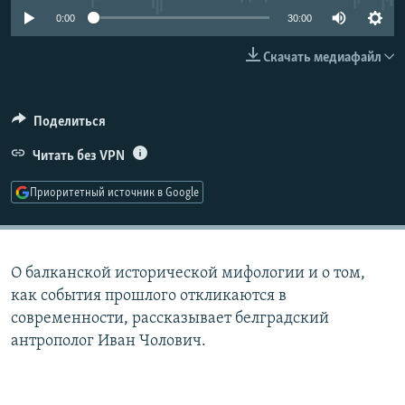
РАСПИСАНИЕ ВЕЩАНИЯ
0:00
30:00
ПОДПИШИТЕСЬ НА РАССЫЛКУ
Скачать медиафайл
СОЦИАЛЬНЫЕ СЕТИ
Поделиться
Читать без VPN
Приоритетный источник в Google
Все сайты РСЕ/РС
О балканской исторической мифологии и о том,
как события прошлого откликаются в
современности, рассказывает белградский
антрополог Иван Чолович.