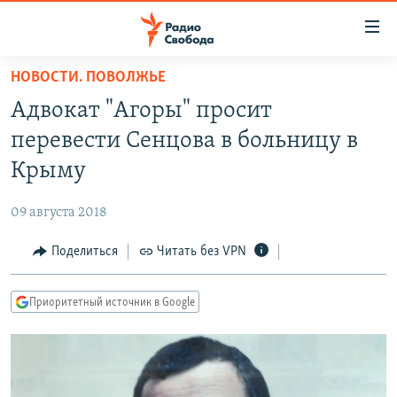
Ссылки
для
упрощенного
НОВОСТИ. ПОВОЛЖЬЕ
ПРОГРАММЫ
доступа
Адвокат "Агоры" просит
ПОДКАСТЫ
Вернуться
перевести Сенцова в больницу в
к
АВТОРСКИЕ ПРОЕКТЫ
Крыму
основному
ЦИТАТЫ СВОБОДЫ
содержанию
09 августа 2018
Вернутся
МНЕНИЯ
к
Поделиться
Читать без VPN
КУЛЬТУРА
главной
навигации
IDEL.РЕАЛИИ
Приоритетный источник в Google
Вернутся
КАВКАЗ.РЕАЛИИ
к
СЕВЕР.РЕАЛИИ
поиску
СИБИРЬ.РЕАЛИИ