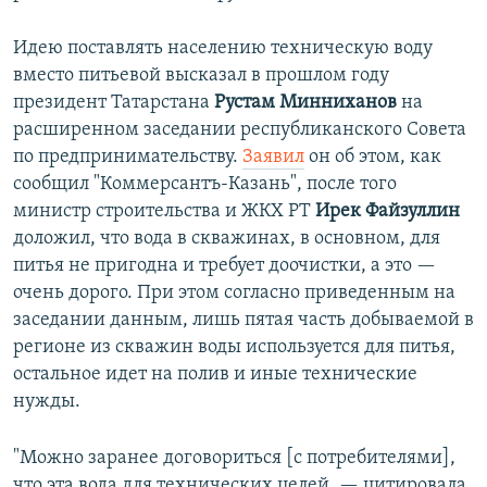
Идею поставлять населению техническую воду
вместо питьевой высказал в прошлом году
президент Татарстана
Рустам Минниханов
на
расширенном заседании республиканского Совета
по предпринимательству.
Заявил
он об этом, как
сообщил "Коммерсантъ-Казань", после того
министр строительства и ЖКХ РТ
Ирек Файзуллин
доложил, что вода в скважинах, в основном, для
питья не пригодна и требует доочистки, а это —
очень дорого. При этом согласно приведенным на
заседании данным, лишь пятая часть добываемой в
регионе из скважин воды используется для питья,
остальное идет на полив и иные технические
нужды.
"Можно заранее договориться [с потребителями],
что эта вода для технических целей, — цитировала