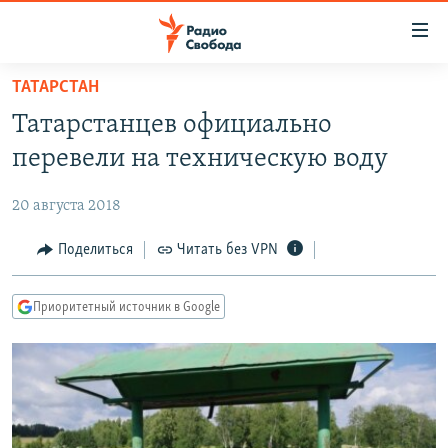
Ссылки
для
упрощенного
ТАТАРСТАН
ПРОГРАММЫ
доступа
Татарстанцев официально
ПОДКАСТЫ
Вернуться
перевели на техническую воду
к
АВТОРСКИЕ ПРОЕКТЫ
основному
20 августа 2018
ЦИТАТЫ СВОБОДЫ
содержанию
Вернутся
МНЕНИЯ
Поделиться
Читать без VPN
к
КУЛЬТУРА
главной
Приоритетный источник в Google
навигации
IDEL.РЕАЛИИ
Вернутся
КАВКАЗ.РЕАЛИИ
к
СЕВЕР.РЕАЛИИ
поиску
СИБИРЬ.РЕАЛИИ