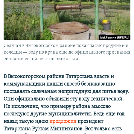
РАСПИСАНИЕ ВЕЩАНИЯ
ПОДПИШИТЕСЬ НА РАССЫЛКУ
СОЦИАЛЬНЫЕ СЕТИ
Сельчан в Высокогорском районе пока спасают родники и
колодцы — воду из крана еще до официального признания
ее технической пить не рисковали.
Все сайты РСЕ/РС
В Высокогорском районе Татарстана власть и
коммунальщики нашли способ безнаказанно
поставлять сельчанам непригодную для питья воду.
Они официально объявили эту воду технической.
Не исключено, что примеру района массово
последуют другие муниципалитеты. Ведь еще год
назад такую идею
предложил
президент
Татарстана Рустам Минниханов. Вот только есть