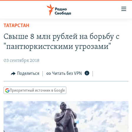
Ссылки
для
упрощенного
ТАТАРСТАН
ПРОГРАММЫ
доступа
Свыше 8 млн рублей на борьбу с
ПОДКАСТЫ
Вернуться
"пантюркистскими угрозами"
к
АВТОРСКИЕ ПРОЕКТЫ
основному
03 сентября 2018
ЦИТАТЫ СВОБОДЫ
содержанию
Вернутся
МНЕНИЯ
Поделиться
Читать без VPN
к
КУЛЬТУРА
главной
Приоритетный источник в Google
навигации
IDEL.РЕАЛИИ
Вернутся
КАВКАЗ.РЕАЛИИ
к
СЕВЕР.РЕАЛИИ
поиску
СИБИРЬ.РЕАЛИИ