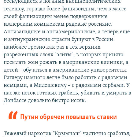
беснующиеся в поганых внешнеполитических
телешоу, гораздо более фашизоидны, чем в массе
своей фашизоидны менее подверженные
имперским комплексам рядовые россияне.
Антизападные и антиамериканские, а теперь еще
и антиукраинские страсти бушуют в России
наиболее грозно как раз в тех верхних
разреженных слоях "элиты", в которых принято
посылать жен рожать в американские клиники, а
детей – обучаться в американские университеты.
Гитлеру намного легче было работать с рядовыми
немцами, а Милошевичу – с рядовыми сербами. У
нас же поток готовых грабить, убивать и умирать в
Донбассе довольно быстро иссяк.
Путин обречен повышать ставки
Тяжелый наркотик "Крымнаш" частично сработал,