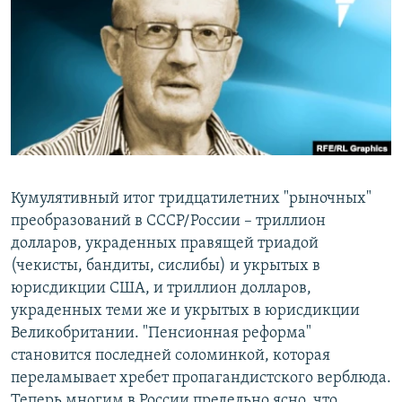
РАСПИСАНИЕ ВЕЩАНИЯ
ПОДПИШИТЕСЬ НА РАССЫЛКУ
СОЦИАЛЬНЫЕ СЕТИ
Кумулятивный итог тридцатилетних "рыночных"
Все сайты РСЕ/РС
преобразований в СССР/России – триллион
долларов, украденных правящей триадой
(чекисты, бандиты, сислибы) и укрытых в
юрисдикции США, и триллион долларов,
украденных теми же и укрытых в юрисдикции
Великобритании. "Пенсионная реформа"
становится последней соломинкой, которая
переламывает хребет пропагандистского верблюда.
Теперь многим в России предельно ясно, что