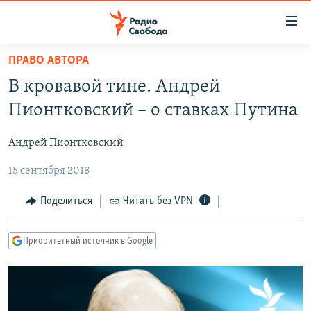
Ссылки
для
упрощенного
ПРАВО АВТОРА
ПРОГРАММЫ
доступа
В кровавой тине. Андрей
ПОДКАСТЫ
Вернуться
Пионтковский – о ставках Путина
к
АВТОРСКИЕ ПРОЕКТЫ
основному
Андрей Пионтковский
ЦИТАТЫ СВОБОДЫ
содержанию
Вернутся
15 сентября 2018
МНЕНИЯ
к
КУЛЬТУРА
Поделиться
Читать без VPN
главной
навигации
IDEL.РЕАЛИИ
Вернутся
Приоритетный источник в Google
КАВКАЗ.РЕАЛИИ
к
СЕВЕР.РЕАЛИИ
поиску
СИБИРЬ.РЕАЛИИ