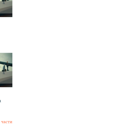
а
 части