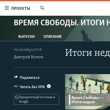
Ссылки
ПРОЕКТЫ
для
Искать
упрощенного
ВРЕМЯ СВОБОДЫ. ИТОГИ 
ПРОГРАММЫ
доступа
ПОДКАСТЫ
Вернуться
ВЫПУСКИ
ОПИСАНИЕ
АВТОРСКИЕ ПРОЕКТЫ
к
основному
ЦИТАТЫ СВОБОДЫ
06 октября 2018
Итоги не
содержанию
Дмитрий Волчек
МНЕНИЯ
Вернутся
КУЛЬТУРА
к
главной
IDEL.РЕАЛИИ
Поделиться
навигации
КАВКАЗ.РЕАЛИИ
Вернутся
Читать без VPN
к
СЕВЕР.РЕАЛИИ
поиску
Приоритетный источник в
СИБИРЬ.РЕАЛИИ
Google