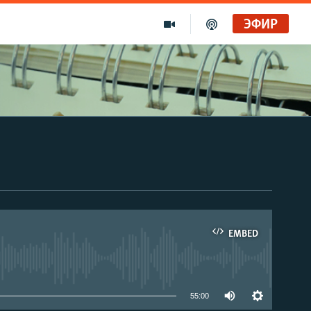
ЭФИР
EMBED
able
55:00