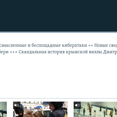
ессмысленные и беспощадные кибератаки ++ Новые све
сбери +++ Скандальная история крымской виллы Дмит