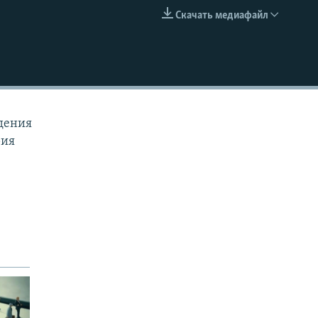
Скачать медиафайл
EMBED
дения
рия