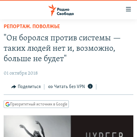
Ссылки
для
упрощенного
РЕПОРТАЖ. ПОВОЛЖЬЕ
ПРОГРАММЫ
доступа
"Он боролся против системы —
ПОДКАСТЫ
Вернуться
таких людей нет и, возможно,
к
АВТОРСКИЕ ПРОЕКТЫ
больше не будет"
основному
ЦИТАТЫ СВОБОДЫ
содержанию
01 октября 2018
Вернутся
МНЕНИЯ
к
Поделиться
Читать без VPN
КУЛЬТУРА
главной
навигации
IDEL.РЕАЛИИ
Приоритетный источник в Google
Вернутся
КАВКАЗ.РЕАЛИИ
к
СЕВЕР.РЕАЛИИ
поиску
СИБИРЬ.РЕАЛИИ