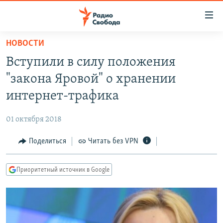
Ссылки
для
упрощенного
НОВОСТИ
ПРОГРАММЫ
доступа
Вступили в силу положения
ПОДКАСТЫ
Вернуться
"закона Яровой" о хранении
к
АВТОРСКИЕ ПРОЕКТЫ
интернет-трафика
основному
ЦИТАТЫ СВОБОДЫ
содержанию
01 октября 2018
Вернутся
МНЕНИЯ
к
Поделиться
Читать без VPN
КУЛЬТУРА
главной
навигации
IDEL.РЕАЛИИ
Приоритетный источник в Google
Вернутся
КАВКАЗ.РЕАЛИИ
к
СЕВЕР.РЕАЛИИ
поиску
СИБИРЬ.РЕАЛИИ