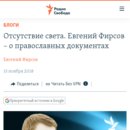
Ссылки
для
упрощенного
БЛОГИ
ПРОГРАММЫ
доступа
Отсутствие света. Евгений Фирсов
ПОДКАСТЫ
Вернуться
– о православных документах
к
АВТОРСКИЕ ПРОЕКТЫ
основному
Евгений Фирсов
ЦИТАТЫ СВОБОДЫ
содержанию
Вернутся
15 ноября 2018
МНЕНИЯ
к
КУЛЬТУРА
Поделиться
Читать без VPN
главной
навигации
IDEL.РЕАЛИИ
Вернутся
Приоритетный источник в Google
КАВКАЗ.РЕАЛИИ
к
СЕВЕР.РЕАЛИИ
поиску
СИБИРЬ.РЕАЛИИ