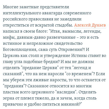
Многие заметные представители
интеллектуального авангарда современного
российского православия не замедлили
откреститься от вскрытой стыдобы.
Алексей Дунаев
написал в своем блоге: "Итак, вымыслы, легенды,
мифы, давным-давно развенчанные – это и есть
истинное и непреложное свидетельство
Боговоплощения, сама суть Откровения?! И
Церковь как столп и утверждение Истины ставит во
главу угла подобные бредни? И мы не должны
отделять "предание Церкви" от тех "легенд и
сказаний", что на нем наросли "со временем"? Если
мы уберем эти лживые наросты, то что останется от
"предания"? Сказанное относится ко многим
пластам всего церковного "наследия". Отделять
зерна от плевел тяжело, да и зачем, когда столь
привычно и удобно питаться мякиной?"