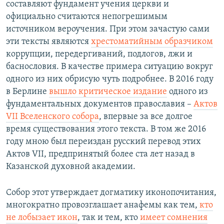
составляют фундамент учения церкви и
официально считаются непогрешимым
источником вероучения. При этом зачастую сами
эти тексты являются
хрестоматийным образчиком
коррупции, передергиваний, подлогов, лжи и
баснословия. В качестве примера ситуацию вокруг
одного из них обрисую чуть подробнее. В 2016 году
в Берлине
вышло критическое издание
одного из
фундаментальных документов православия –
Актов
VII Вселенского собора
, впервые за все долгое
время существования этого текста. В том же 2016
году мною был переиздан русский перевод этих
Актов VII, предпринятый более ста лет назад в
Казанской духовной академии.
Собор этот утверждает догматику иконопочитания,
многократно провозглашает анафемы как тем,
кто
не лобызает икон
, так и тем, кто
имеет сомнения