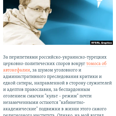
РАСПИСАНИЕ ВЕЩАНИЯ
ПОДПИШИТЕСЬ НА РАССЫЛКУ
СОЦИАЛЬНЫЕ СЕТИ
За перипетиями российско-украинско-турецких
Все сайты РСЕ/РС
церковно-политических споров вокруг
томоса об
автокефалии
, за шумом уголовного и
административного преследования критики и
едкой сатиры, направленной в сторону служителей
и адептов православия, за беспардонным
оголением смычки "культ – режим" почти
незамеченными остаются "кабинетно-
академические" подвижки в жизни этого самого
религиозного института. Однако, на мой взгляд,