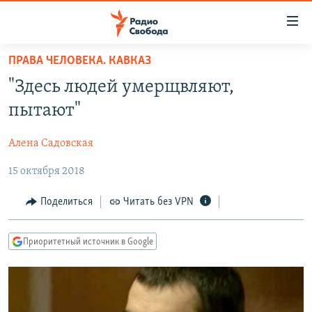
Ссылки
для
упрощенного
ПРАВА ЧЕЛОВЕКА. КАВКАЗ
ПРОГРАММЫ
доступа
"Здесь людей умерщвляют,
ПОДКАСТЫ
Вернуться
пытают"
к
АВТОРСКИЕ ПРОЕКТЫ
основному
Алена Садовская
ЦИТАТЫ СВОБОДЫ
содержанию
Вернутся
15 октября 2018
МНЕНИЯ
к
КУЛЬТУРА
Поделиться
Читать без VPN
главной
навигации
IDEL.РЕАЛИИ
Вернутся
Приоритетный источник в Google
КАВКАЗ.РЕАЛИИ
к
СЕВЕР.РЕАЛИИ
поиску
СИБИРЬ.РЕАЛИИ