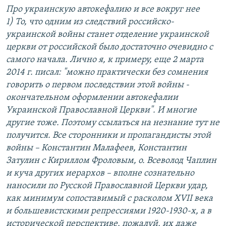
Про украинскую автокефалию и все вокруг нее
1) То, что одним из следствий российско-
украинской войны станет отделение украинской
церкви от российской было достаточно очевидно с
самого начала. Лично я, к примеру, еще 2 марта
2014 г. писал: "можно практически без сомнения
говорить о первом последствии этой войны -
окончательном оформлении автокефалии
Украинской Православной Церкви". И многие
другие тоже. Поэтому ссылаться на незнание тут не
получится. Все сторонники и пропагандисты этой
войны – Константин Малафеев, Константин
Затулин с Кириллом Фроловым, о. Всеволод Чаплин
и куча других иерархов – вполне сознательно
наносили по Русской Православной Церкви удар,
как минимум сопоставимый с расколом XVII века
и большевистскими репрессиями 1920-1930-х, а в
исторической перспективе, пожалуй, их даже