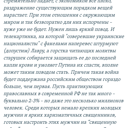
стремительно падает, с экономикой все плохо,
раздражение существующим порядком вещей
нарастает. При этом отношения с окружающим
миром и так безвозратно для них испорчены –
хуже уже не будет. Нужен лишь яркий повод. И
телекартинка, на которой "озверевшие украинские
националисты" с факелами наперевес штурмуют
(допустим) Лавру, а горстка читающих молитвы
старушек собирается защищать ее до последней
капли крови и умоляет Путина их спасти, вполне
может таким поводом стать. Причем такая война
будет поддержана российским обществом гораздо
больше, чем первая. Пусть практикующих
православных в современной РФ не так много –
буквально 2-3% – но даже это несколько миллионов
человек. Среди которых немало крепких молодых
мужчин и ярких харизматичных священников,
готовых настроить этих мужчин на “священную