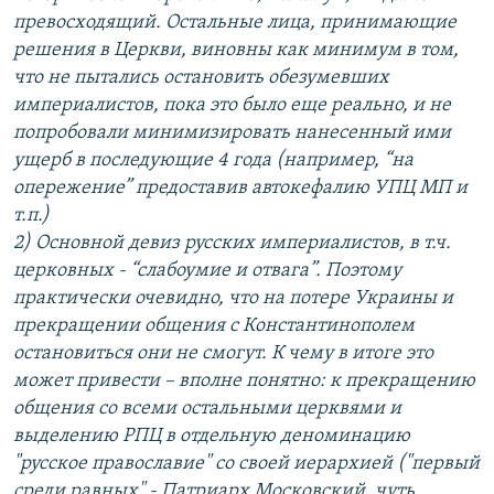
превосходящий. Остальные лица, принимающие
решения в Церкви, виновны как минимум в том,
что не пытались остановить обезумевших
империалистов, пока это было еще реально, и не
попробовали минимизировать нанесенный ими
ущерб в последующие 4 года (например, “на
опережение” предоставив автокефалию УПЦ МП и
т.п.)
2) Основной девиз русских империалистов, в т.ч.
церковных - “слабоумие и отвага”. Поэтому
практически очевидно, что на потере Украины и
прекращении общения с Константинополем
остановиться они не смогут. К чему в итоге это
может привести – вполне понятно: к прекращению
общения со всеми остальными церквями и
выделению РПЦ в отдельную деноминацию
"русское православие" со своей иерархией ("первый
среди равных" - Патриарх Московский, чуть