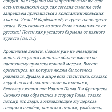
обидки. Как недавно мы запретили сами же себе
есть итальянский сыр, так сегодня сами же себе
запрещаем причащаться в константинопольских
храмах. Ужас! И Варфоломей, и турки трепещут от
ужаса. Ведь сколько до этого было внимания-то от
русских? Почти как у усталого бармена от пьяного
туриста (см. п.1)
Крошечные деньги. Совсем уже не очевидная
мощь. И до ужаса смешные обидки вместо по-
настоящему привлекательной модели. Вместо
ориентиров, на которые людям бы хотелось
равняться. Думаю, в мире есть статистика, сколько
людей по всей планете стали католиками,
благодаря жизни пап Иоанна Павла II и Франциска.
Сколько глаз обратились в сторону Рима, только
потому, что люди, возглавляющие эту церковь
говорили о любви, помогали нищим, улыбались,