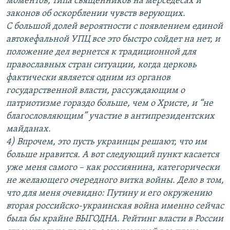
моментов, типа священников на мерседесах и
законов об оскорблении чувств верующих.
С большой долей вероятности с появлением единой
автокефальной УПЦ все это быстро сойдет на нет, и
положение дел вернется к традиционной для
православных стран ситуации, когда церковь
фактически является одним из органов
государственной власти, рассуждающим о
патриотизме гораздо больше, чем о Христе, и “не
благословляющим” участие в антипрезидентских
майданах.
4) Впрочем, это пусть украинцы решают, что им
больше нравится. А вот следующий пункт касается
уже меня самого – как россиянина, категорически
не желающего очередного витка войны. Дело в том,
что для меня очевидно: Путину и его окружению
вторая российско-украинская война именно сейчас
была бы крайне ВЫГОДНА. Рейтинг власти в России