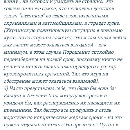
войну”, на которой и умирать не страшно. Это
совсем не то же самое, что несколько десятков
тысяч “ватников” во главе с косноязычными
охранниками и автомойщиками, а гораздо хуже.
(Украинскую политическую ситуацию я понимаю
хуже, но со стороны кажется, что и там новая война
для власти может оказаться выгодной – как
минимум, в этом случае Порошенко спокойно
переизберется на новый срок, поскольку никто не
решится менять главнокомандующего в разгар
кровопролитных сражений. Так что игра на
обострение может оказаться взаимной).
5) Часто представляю себе, что было бы если бы
Ельцин и Алексий II на минуту воскресли и
увидели бы, как распорядились их наследием их
преемники. Так быстро все профукать в столь
короткие по историческим меркам сроки – на это
нужен отдельный талант! Но президент Путин и