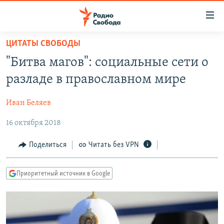
Ссылки
для
упрощенного
ЦИТАТЫ СВОБОДЫ
ПРОГРАММЫ
доступа
"Битва магов": социальные сети о
ПОДКАСТЫ
Вернуться
разладе в православном мире
к
АВТОРСКИЕ ПРОЕКТЫ
основному
Иван Беляев
ЦИТАТЫ СВОБОДЫ
содержанию
Вернутся
16 октября 2018
МНЕНИЯ
к
КУЛЬТУРА
Поделиться
Читать без VPN
главной
навигации
IDEL.РЕАЛИИ
Вернутся
Приоритетный источник в Google
КАВКАЗ.РЕАЛИИ
к
СЕВЕР.РЕАЛИИ
поиску
СИБИРЬ.РЕАЛИИ