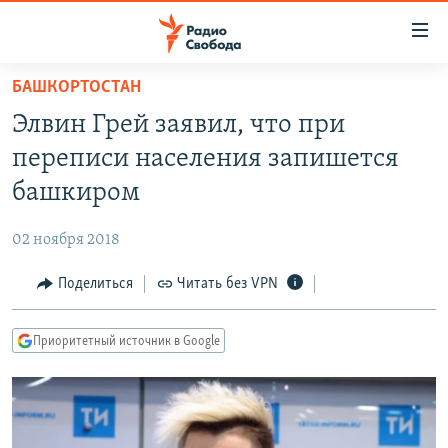
Ссылки
для
упрощенного
БАШКОРТОСТАН
ПРОГРАММЫ
доступа
Элвин Грей заявил, что при
ПОДКАСТЫ
Вернуться
переписи населения запишется
к
АВТОРСКИЕ ПРОЕКТЫ
башкиром
основному
ЦИТАТЫ СВОБОДЫ
содержанию
02 ноября 2018
Вернутся
МНЕНИЯ
к
Поделиться
Читать без VPN
КУЛЬТУРА
главной
навигации
IDEL.РЕАЛИИ
Приоритетный источник в Google
Вернутся
КАВКАЗ.РЕАЛИИ
к
СЕВЕР.РЕАЛИИ
поиску
СИБИРЬ.РЕАЛИИ