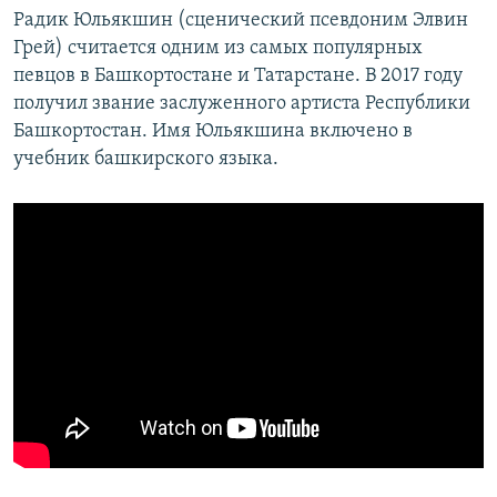
Радик Юльякшин (сценический псевдоним Элвин
Грей) считается одним из самых популярных
певцов в Башкортостане и Татарстане. В 2017 году
получил звание заслуженного артиста Республики
Башкортостан. Имя Юльякшина включено в
учебник башкирского языка.