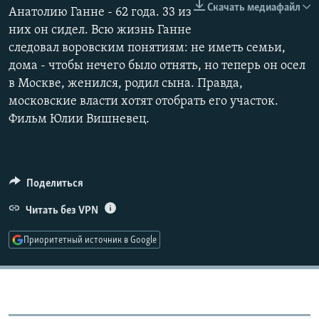
Скачать медиафайл
Анатолию Ганне - 62 года. 33 из
РАСПИСАНИЕ ВЕЩАНИЯ
них он сидел. Всю жизнь Ганне
ПОДПИШИТЕСЬ НА РАССЫЛКУ
следовал воровским понятиям: не иметь семьи,
дома - чтобы нечего было отнять, но теперь он осел
СОЦИАЛЬНЫЕ СЕТИ
в Москве, женился, родил сына. Правда,
московские власти хотят отобрать его участок.
Фильм Юлии Вишневец.
Все сайты РСЕ/РС
Поделиться
Читать без VPN
Приоритетный источник в Google