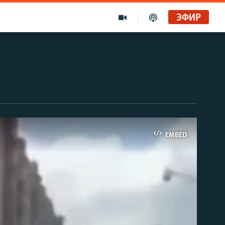
ЭФИР
EMBED