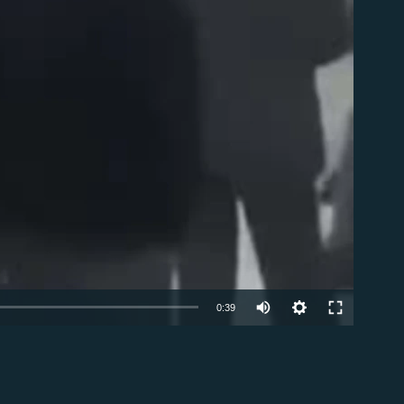
0:39
EMBED