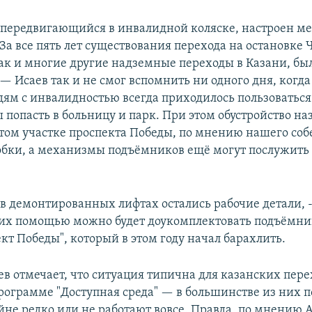
, передвигающийся в инвалидной коляске, настроен м
 За все пять лет существования перехода на остановк
как и многие другие надземные переходы в Казани, был
— Исаев так и не смог вспомнить ни одного дня, когда
дям с инвалидностью всегда приходилось пользоватьс
 попасть в больницу и парк. При этом обустройство н
этом участке проспекта Победы, по мнению нашего соб
бки, а механизмы подъёмников ещё могут послужить
в демонтированных лифтах остались рабочие детали, -
 их помощью можно будет доукомплектовать подъёмни
кт Победы", который в этом году начал барахлить.
ев отмечает, что ситуация типична для казанских пере
рограмме "Доступная среда" — в большинстве из них
йне редко или не работают вовсе. Правда, по мнению 