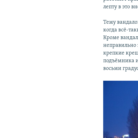
лепту в это в
Тему вандало
когда всё-та
Кроме вандал
неправильно 
крепкие крещ
подъёмника и
восьми граду