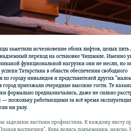
нцы заметили исчезновение обоих лифтов, целых пять 
надземный переход на остановке Чишмяле. Именно 
никакой функциональной нагрузки они не несли, но з
 успехи Татарстана в области обеспечения свободного
 по городу инвалидов и представителей других "мал
 в город приезжали очередные высокие гости. Те казан
ки формально предназначались, даже не сильно расст
я —
​
поскольку работающими за всё время эксплуатаци
ли ни разу.
 заделаны листами профнастила. К каждому листу п
Проход воспрещен". Куда делись подъемники, неясно. К