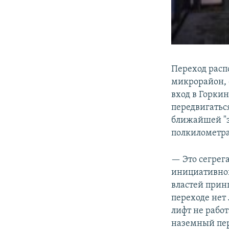
Переход расп
микрорайон, 
вход в Горки
передвигатьс
ближайшей "з
полкилометра
— Это сегрег
инициативной
властей прин
переходе нет
лифт не работ
наземный пере