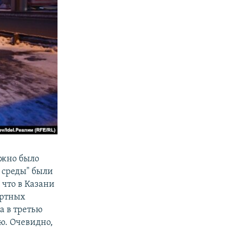
ожно было
й среды" были
 что в Казани
ортных
а в третью
ю. Очевидно,