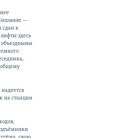
енее
е Чишмяле —
 сдан к
 лифты здесь
я объездными
аземного
еседника,
 общему
 надеется
к на станции
ходов,
 подъёмники
Артёма, свою