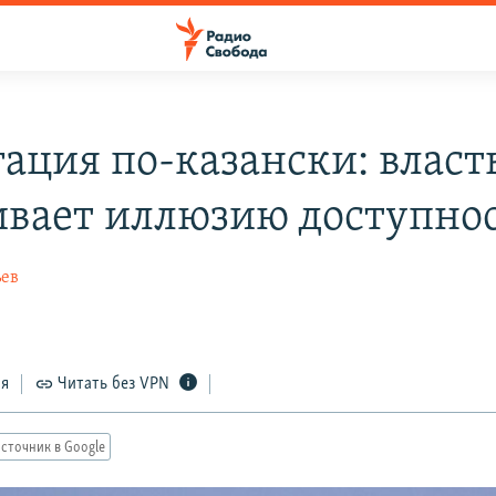
гация по-казански: власт
ивает иллюзию доступно
ьев
8
ся
Читать без VPN
сточник в Google