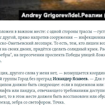
оложен в важном месте: с одной стороны трассы —гу
с другой, прямо напротив сооружения — инфекционна
нско-Ометьевский лесопарк. То есть, тем, кто лишен в
я на своих двоих, придётся сделать солидный крюк. Ра
ебры", на пересечении проспекта Победы улицей Ло
.
ация, другого слова у меня нет, — возмущается коорди
 группы Город без преград
Искандер Ясавеев.
— Для г
ципом должно быть следующее: если в подземном или
 лифта или пандуса, отвечающего требованиям доступн
ает, то в этом месте должен быть восстановлен или обу
ход, зебра со светофором. Точка.