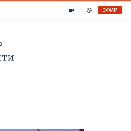
ЭФИР
ь
сти