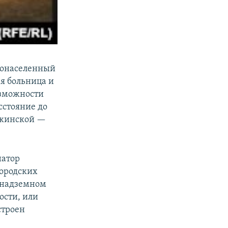
стонаселенный
я больница и
озможности
сстояние до
мжинской —
натор
ородских
 надземном
ости, или
строен