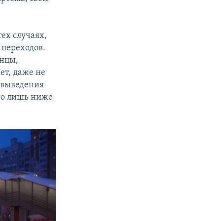
ех случаях,
 переходов.
анцы,
ет, даже не
 выведения
го лишь ниже