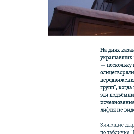
На днях каза
украшавших 
—
поскольку 
олицетворяли
передвижения
групп", когда
эти подъёмни
исчезновени
лифты не виде
Зияющие дыры
по табличке "