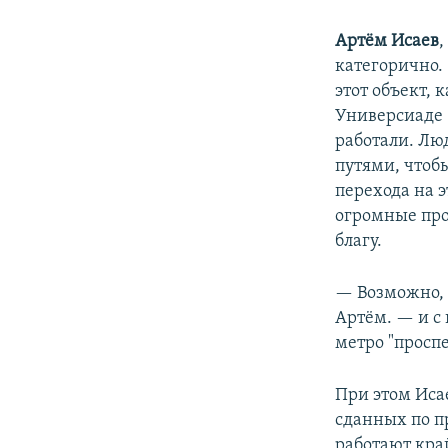
Артём Исаев
категорично.
этот объект, 
Универсиаде 
работали. Лю
путями, чтобы
перехода на 
огромные про
благу.
— Возможно, 
Артём. — и с
метро "проспе
При этом Иса
сданных по п
работают кра