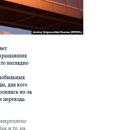
лет
украшавших
ато наглядно
омобильных
цы, для кого
роились из-за
и перехода
рикреплено
ак и то, на