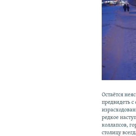
Остаётся нея
предвидеть с 
израсходованы
редкое насту
коллапсов, г
столицу всег