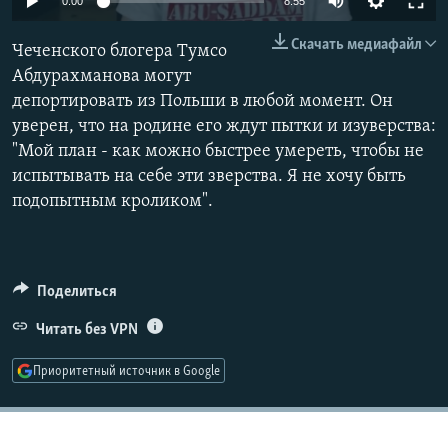
0:00
8:55
РАСПИСАНИЕ ВЕЩАНИЯ
Скачать медиафайл
Чеченского блогера Тумсо
ПОДПИШИТЕСЬ НА РАССЫЛКУ
Абдурахманова могут
депортировать из Польши в любой момент. Он
СОЦИАЛЬНЫЕ СЕТИ
уверен, что на родине его ждут пытки и изуверства:
"Мой план - как можно быстрее умереть, чтобы не
испытывать на себе эти зверства. Я не хочу быть
подопытным кроликом".
Все сайты РСЕ/РС
Поделиться
Читать без VPN
Приоритетный источник в Google