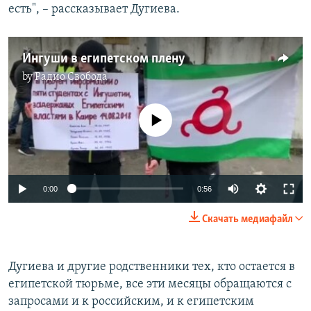
есть", – рассказывает Дугиева.
Ингуши в египетском плену
by
Радио Свобода
No media source currently available
0:00
0:56
Скачать медиафайл
Дугиева и другие родственники тех, кто остается в
египетской тюрьме, все эти месяцы обращаются с
запросами и к российским, и к египетским