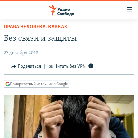
Ссылки
для
упрощенного
ПРАВА ЧЕЛОВЕКА. КАВКАЗ
ПРОГРАММЫ
доступа
Без связи и защиты
ПОДКАСТЫ
Вернуться
к
27 декабря 2018
АВТОРСКИЕ ПРОЕКТЫ
основному
ЦИТАТЫ СВОБОДЫ
Поделиться
Читать без VPN
содержанию
Вернутся
МНЕНИЯ
к
Приоритетный источник в Google
КУЛЬТУРА
главной
навигации
IDEL.РЕАЛИИ
Вернутся
КАВКАЗ.РЕАЛИИ
к
СЕВЕР.РЕАЛИИ
поиску
СИБИРЬ.РЕАЛИИ