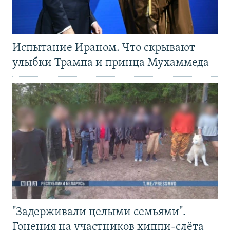
Испытание Ираном. Что скрывают
улыбки Трампа и принца Мухаммеда
"Задерживали целыми семьями".
Гонения на участников хиппи-слёта