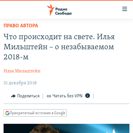
Ссылки
для
упрощенного
ПРАВО АВТОРА
ПРОГРАММЫ
доступа
Что происходит на свете. Илья
ПОДКАСТЫ
Вернуться
Мильштейн – о незабываемом
к
АВТОРСКИЕ ПРОЕКТЫ
2018-м
основному
ЦИТАТЫ СВОБОДЫ
содержанию
Илья Мильштейн
Вернутся
МНЕНИЯ
к
31 декабря 2018
КУЛЬТУРА
главной
навигации
IDEL.РЕАЛИИ
Поделиться
Читать без VPN
Вернутся
КАВКАЗ.РЕАЛИИ
к
Приоритетный источник в Google
СЕВЕР.РЕАЛИИ
поиску
СИБИРЬ.РЕАЛИИ