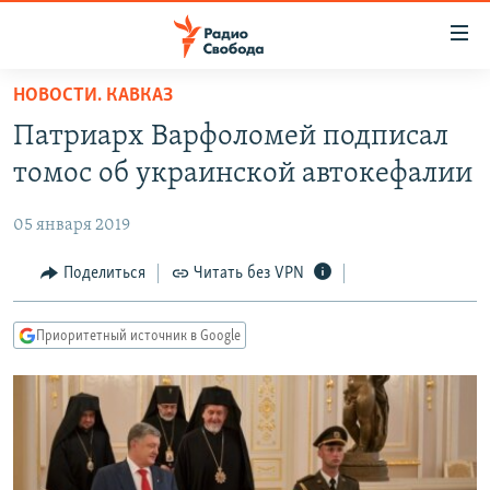
Ссылки
для
упрощенного
НОВОСТИ. КАВКАЗ
ПРОГРАММЫ
доступа
Патриарх Варфоломей подписал
ПОДКАСТЫ
Вернуться
томос об украинской автокефалии
к
АВТОРСКИЕ ПРОЕКТЫ
основному
05 января 2019
ЦИТАТЫ СВОБОДЫ
содержанию
Вернутся
МНЕНИЯ
Поделиться
Читать без VPN
к
КУЛЬТУРА
главной
Приоритетный источник в Google
навигации
IDEL.РЕАЛИИ
Вернутся
КАВКАЗ.РЕАЛИИ
к
СЕВЕР.РЕАЛИИ
поиску
СИБИРЬ.РЕАЛИИ