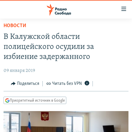
Ссылки
для
упрощенного
НОВОСТИ
ПРОГРАММЫ
доступа
В Калужской области
ПОДКАСТЫ
Вернуться
полицейского осудили за
к
АВТОРСКИЕ ПРОЕКТЫ
избиение задержанного
основному
ЦИТАТЫ СВОБОДЫ
содержанию
09 января 2019
Вернутся
МНЕНИЯ
к
Поделиться
Читать без VPN
КУЛЬТУРА
главной
навигации
IDEL.РЕАЛИИ
Приоритетный источник в Google
Вернутся
КАВКАЗ.РЕАЛИИ
к
СЕВЕР.РЕАЛИИ
поиску
СИБИРЬ.РЕАЛИИ