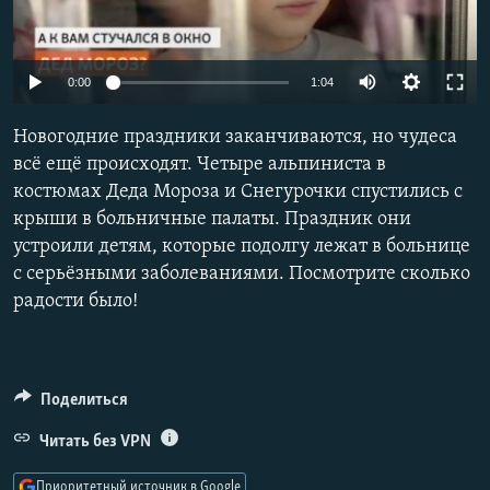
РАСПИСАНИЕ ВЕЩАНИЯ
ПОДПИШИТЕСЬ НА РАССЫЛКУ
0:00
1:04
СОЦИАЛЬНЫЕ СЕТИ
Новогодние праздники заканчиваются, но чудеса
всё ещё происходят. Четыре альпиниста в
костюмах Деда Мороза и Снегурочки спустились с
крыши в больничные палаты. Праздник они
устроили детям, которые подолгу лежат в больнице
Все сайты РСЕ/РС
с серьёзными заболеваниями. Посмотрите сколько
радости было!
Поделиться
Читать без VPN
Приоритетный источник в Google