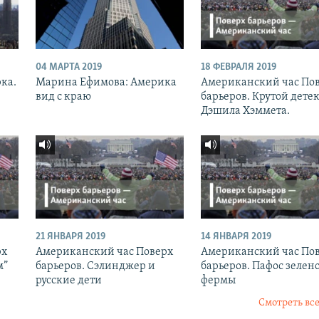
04 МАРТА 2019
18 ФЕВРАЛЯ 2019
рка.
Марина Ефимова: Америка
Американский час По
вид с краю
барьеров. Крутой дете
Дэшила Хэммета.
21 ЯНВАРЯ 2019
14 ЯНВАРЯ 2019
рх
Американский час Поверх
Американский час По
м”
барьеров. Сэлинджер и
барьеров. Пафос зелен
русские дети
фермы
Смотреть все