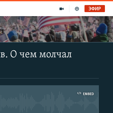
ЭФИР
в. О чем молчал
EMBED
able