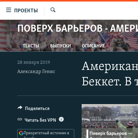
Ссылки
ПРОЕКТЫ
для
Искать
упрощенного
ПОВЕРХ БАРЬЕРОВ - АМЕР
ПРОГРАММЫ
доступа
ПОДКАСТЫ
Вернуться
ТЕКСТЫ
ВЫПУСКИ
ОПИСАНИЕ
АВТОРСКИЕ ПРОЕКТЫ
к
основному
ЦИТАТЫ СВОБОДЫ
28 января 2019
Американс
содержанию
Александр Генис
МНЕНИЯ
Вернутся
Беккет. В
КУЛЬТУРА
к
главной
IDEL.РЕАЛИИ
навигации
КАВКАЗ.РЕАЛИИ
Вернутся
Поделиться
к
СЕВЕР.РЕАЛИИ
Читать без VPN
поиску
СИБИРЬ.РЕАЛИИ
Приоритетный источник в