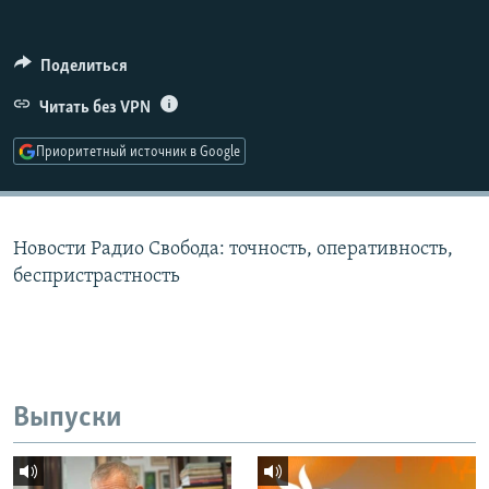
РАСПИСАНИЕ ВЕЩАНИЯ
ПОДПИШИТЕСЬ НА РАССЫЛКУ
Поделиться
Читать без VPN
СОЦИАЛЬНЫЕ СЕТИ
Приоритетный источник в Google
Новости Радио Свобода: точность, оперативность,
Все сайты РСЕ/РС
беспристрастность
Выпуски