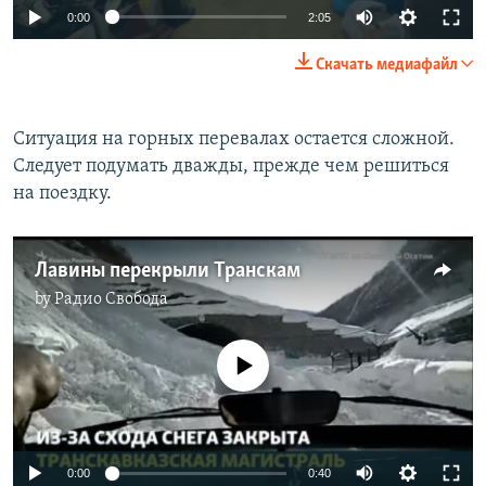
0:00
2:05
Скачать медиафайл
Ситуация на горных перевалах остается сложной.
Следует подумать дважды, прежде чем решиться
на поездку.
Лавины перекрыли Транскам
by
Радио Свобода
No media source currently available
0:00
0:40