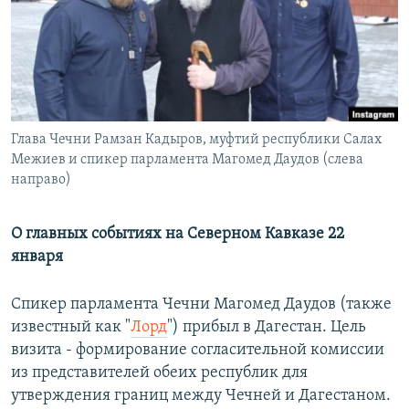
РАСПИСАНИЕ ВЕЩАНИЯ
ПОДПИШИТЕСЬ НА РАССЫЛКУ
СОЦИАЛЬНЫЕ СЕТИ
Глава Чечни Рамзан Кадыров, муфтий республики Салах
Межиев и спикер парламента Магомед Даудов (слева
направо)
Все сайты РСЕ/РС
О главных событиях на Северном Кавказе 22
января
Спикер парламента Чечни Магомед Даудов (также
известный как "
Лорд
") прибыл в Дагестан. Цель
визита - формирование согласительной комиссии
из представителей обеих республик для
утверждения границ между Чечней и Дагестаном.