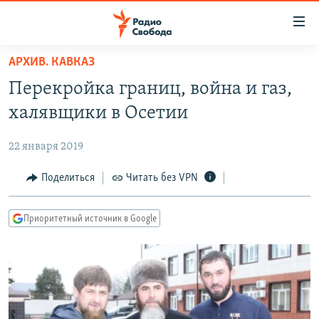
Ссылки
для
упрощенного
АРХИВ. КАВКАЗ
ПРОГРАММЫ
доступа
Перекройка границ, война и газ,
ПОДКАСТЫ
Вернуться
халявщики в Осетии
к
АВТОРСКИЕ ПРОЕКТЫ
основному
22 января 2019
ЦИТАТЫ СВОБОДЫ
содержанию
Вернутся
МНЕНИЯ
Поделиться
Читать без VPN
к
КУЛЬТУРА
главной
Приоритетный источник в Google
навигации
IDEL.РЕАЛИИ
Вернутся
КАВКАЗ.РЕАЛИИ
к
СЕВЕР.РЕАЛИИ
поиску
СИБИРЬ.РЕАЛИИ