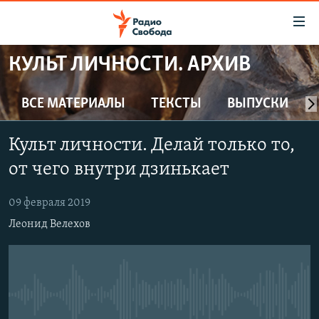
Ссылки
для
упрощенного
КУЛЬТ ЛИЧНОСТИ. АРХИВ
ПРОГРАММЫ
доступа
ПОДКАСТЫ
ВСЕ МАТЕРИАЛЫ
ТЕКСТЫ
ВЫПУСКИ
Вернуться
к
АВТОРСКИЕ ПРОЕКТЫ
основному
Культ личности. Делай только то,
ЦИТАТЫ СВОБОДЫ
содержанию
от чего внутри дзинькает
Вернутся
МНЕНИЯ
к
09 февраля 2019
КУЛЬТУРА
главной
Леонид Велехов
навигации
IDEL.РЕАЛИИ
Вернутся
КАВКАЗ.РЕАЛИИ
к
СЕВЕР.РЕАЛИИ
поиску
No media source currently available
СИБИРЬ.РЕАЛИИ