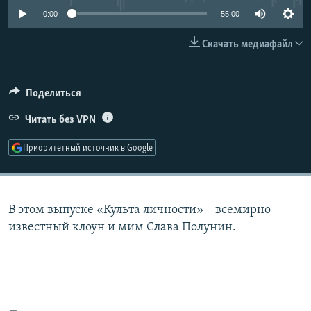
РАСПИСАНИЕ ВЕЩАНИЯ
0:00
55:00
ПОДПИШИТЕСЬ НА РАССЫЛКУ
Скачать медиафайл
СОЦИАЛЬНЫЕ СЕТИ
Поделиться
Читать без VPN
Приоритетный источник в Google
Все сайты РСЕ/РС
В этом выпуске «Культа личности» – всемирно
известный клоун и мим Слава Полунин.