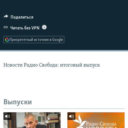
РАСПИСАНИЕ ВЕЩАНИЯ
ПОДПИШИТЕСЬ НА РАССЫЛКУ
Поделиться
Читать без VPN
СОЦИАЛЬНЫЕ СЕТИ
Приоритетный источник в Google
Новости Радио Свобода: итоговый выпуск
Все сайты РСЕ/РС
Выпуски