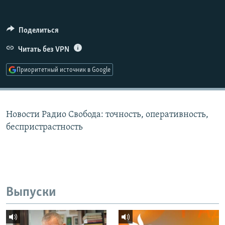
РАСПИСАНИЕ ВЕЩАНИЯ
ПОДПИШИТЕСЬ НА РАССЫЛКУ
Поделиться
Читать без VPN
СОЦИАЛЬНЫЕ СЕТИ
Приоритетный источник в Google
Новости Радио Свобода: точность, оперативность,
Все сайты РСЕ/РС
беспристрастность
Выпуски