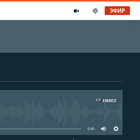
ЭФИР
EMBED
able
5:00