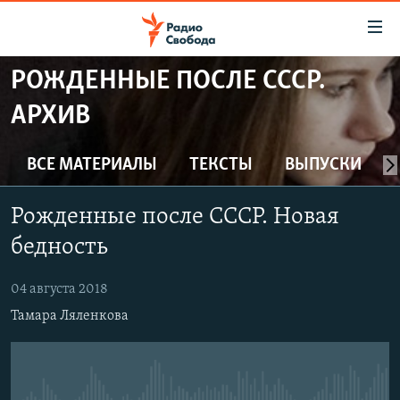
Ссылки
для
упрощенного
РОЖДЕННЫЕ ПОСЛЕ СССР.
ПРОГРАММЫ
доступа
АРХИВ
ПОДКАСТЫ
Вернуться
к
АВТОРСКИЕ ПРОЕКТЫ
ВСЕ МАТЕРИАЛЫ
ТЕКСТЫ
ВЫПУСКИ
основному
ЦИТАТЫ СВОБОДЫ
содержанию
Рожденные после СССР. Новая
Вернутся
МНЕНИЯ
к
бедность
КУЛЬТУРА
главной
навигации
IDEL.РЕАЛИИ
04 августа 2018
Вернутся
Тамара Ляленкова
КАВКАЗ.РЕАЛИИ
к
СЕВЕР.РЕАЛИИ
поиску
СИБИРЬ.РЕАЛИИ