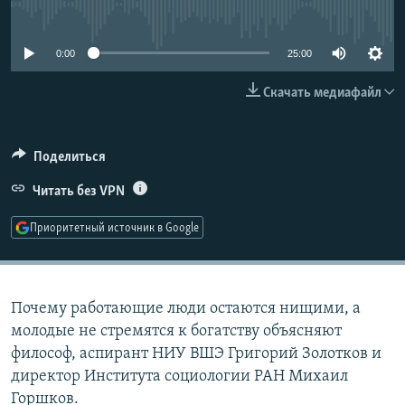
No media source currently available
РАСПИСАНИЕ ВЕЩАНИЯ
ПОДПИШИТЕСЬ НА РАССЫЛКУ
0:00
25:00
Скачать медиафайл
СОЦИАЛЬНЫЕ СЕТИ
Поделиться
Читать без VPN
Все сайты РСЕ/РС
Приоритетный источник в Google
Почему работающие люди остаются нищими, а
молодые не стремятся к богатству объясняют
философ, аспирант НИУ ВШЭ Григорий Золотков и
директор Института социологии РАН Михаил
Горшков.