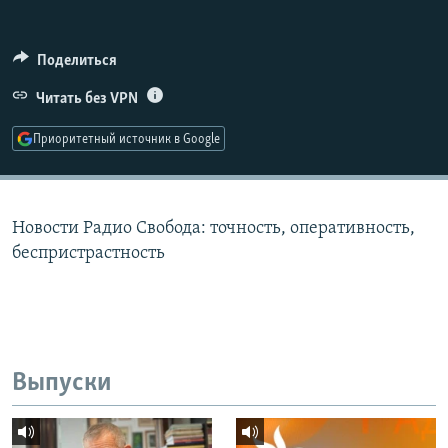
РАСПИСАНИЕ ВЕЩАНИЯ
ПОДПИШИТЕСЬ НА РАССЫЛКУ
Поделиться
Читать без VPN
СОЦИАЛЬНЫЕ СЕТИ
Приоритетный источник в Google
Новости Радио Свобода: точность, оперативность,
Все сайты РСЕ/РС
беспристрастность
Выпуски