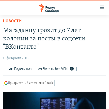
Ссылки
для
упрощенного
НОВОСТИ
ПРОГРАММЫ
доступа
Магаданцу грозит до 7 лет
ПОДКАСТЫ
Вернуться
колонии за посты в соцсети
к
АВТОРСКИЕ ПРОЕКТЫ
"ВКонтакте"
основному
ЦИТАТЫ СВОБОДЫ
содержанию
11 февраля 2019
Вернутся
МНЕНИЯ
к
Поделиться
Читать без VPN
КУЛЬТУРА
главной
навигации
IDEL.РЕАЛИИ
Приоритетный источник в Google
Вернутся
КАВКАЗ.РЕАЛИИ
к
СЕВЕР.РЕАЛИИ
поиску
СИБИРЬ.РЕАЛИИ