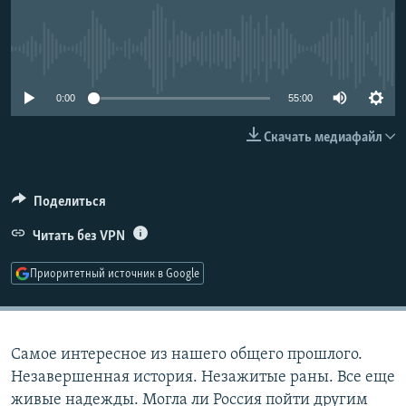
РАСПИСАНИЕ ВЕЩАНИЯ
ПОДПИШИТЕСЬ НА РАССЫЛКУ
No media source currently available
СОЦИАЛЬНЫЕ СЕТИ
0:00
55:00
Скачать медиафайл
Поделиться
Все сайты РСЕ/РС
Читать без VPN
Приоритетный источник в Google
Самое интересное из нашего общего прошлого.
Незавершенная история. Незажитые раны. Все еще
живые надежды. Могла ли Россия пойти другим