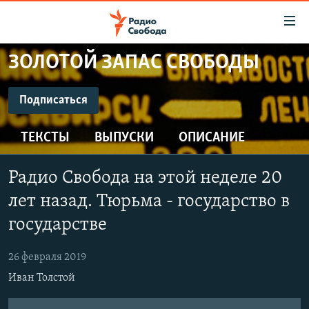
Ссылки
для
упрощенного
ЗОЛОТОЙ ЗАПАС СВОБОДЫ
ПРОГРАММЫ
доступа
ПОДКАСТЫ
Подписаться
Вернуться
к
ПОДПИСАТЬСЯ
АВТОРСКИЕ ПРОЕКТЫ
основному
ТЕКСТЫ
ВЫПУСКИ
ОПИСАНИЕ
ЦИТАТЫ СВОБОДЫ
содержанию
CastBox
Вернутся
МНЕНИЯ
Радио Свобода на этой неделе 20
к
КУЛЬТУРА
лет назад. Тюрьма - государство в
главной
Подписаться
навигации
IDEL.РЕАЛИИ
государстве
Вернутся
КАВКАЗ.РЕАЛИИ
к
26 февраля 2019
СЕВЕР.РЕАЛИИ
поиску
Иван Толстой
СИБИРЬ.РЕАЛИИ