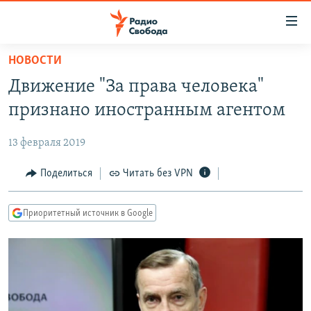
Ссылки
для
упрощенного
НОВОСТИ
ПРОГРАММЫ
доступа
Движение "За права человека"
ПОДКАСТЫ
Вернуться
признано иностранным агентом
к
АВТОРСКИЕ ПРОЕКТЫ
основному
13 февраля 2019
ЦИТАТЫ СВОБОДЫ
содержанию
Вернутся
МНЕНИЯ
Поделиться
Читать без VPN
к
КУЛЬТУРА
главной
Приоритетный источник в Google
навигации
IDEL.РЕАЛИИ
Вернутся
КАВКАЗ.РЕАЛИИ
к
СЕВЕР.РЕАЛИИ
поиску
СИБИРЬ.РЕАЛИИ