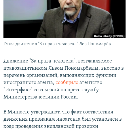
РАСПИСАНИЕ ВЕЩАНИЯ
ПОДПИШИТЕСЬ НА РАССЫЛКУ
СОЦИАЛЬНЫЕ СЕТИ
Глава движения "За права человека" Лев Пономарёв
Движение "За права человека", возглавляемое
правозащитником Львом Пономарёвым, внесено в
Все сайты РСЕ/РС
перечень организаций, выполняющих функции
иностранного агента,
сообщило
агентство
"Интерфакс" со ссылкой на пресс-службу
Министерства юстиции России.
В Минюсте утверждают, что факт соответствия
движения признакам иноагента был установлен в
ходе проведения внеплановой проверки