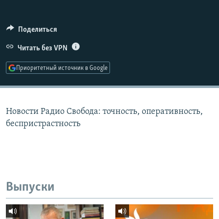
РАСПИСАНИЕ ВЕЩАНИЯ
ПОДПИШИТЕСЬ НА РАССЫЛКУ
Поделиться
Читать без VPN
СОЦИАЛЬНЫЕ СЕТИ
Приоритетный источник в Google
Новости Радио Свобода: точность, оперативность,
Все сайты РСЕ/РС
беспристрастность
Выпуски